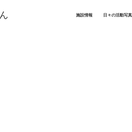
ん
施設情報
日々の活動写真
求人ヘッダー